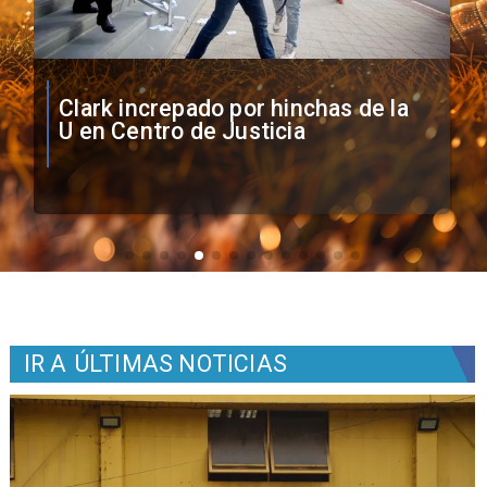
Vozinha firma contrato con Colo
Colo como nuevo arquero
IR A
ÚLTIMAS NOTICIAS