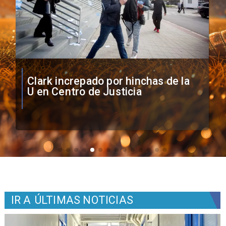
Vozinha firma contrato con Colo
Colo como nuevo arquero
IR A
ÚLTIMAS NOTICIAS