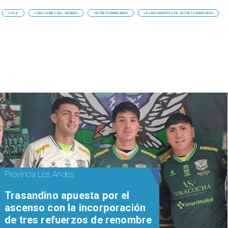
CHILE
COMISIONES DEL SENADO
SECRETO BANCARIO
LEVANTAMIENTO DE SECRETO BANCARIO
Provincia Los Andes
Trasandino apuesta por el
ascenso con la incorporación
de tres refuerzos de renombre