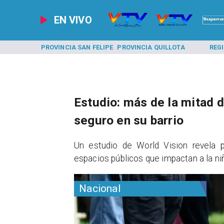
EN VIVO
A LOS ANDES
PROVINCIA SAN FELIPE
PROVINCIA QUILLOTA
REG
Estudio: más de la mitad d
seguro en su barrio
Un estudio de World Vision revela p
espacios públicos que impactan a la ni
Nacional