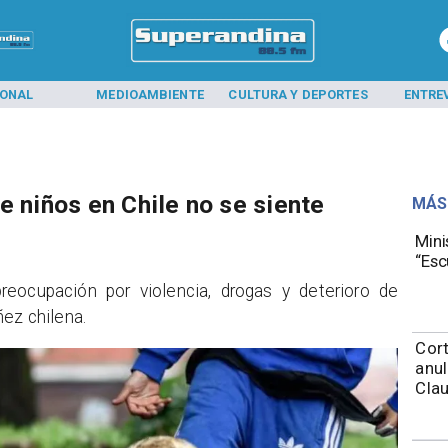
IONAL
MEDIOAMBIENTE
CULTURA Y DEPORTES
ENTRE
e niños en Chile no se siente
MÁS
Mini
“Esc
reocupación por violencia, drogas y deterioro de
ñez chilena.
Cort
anul
Cla