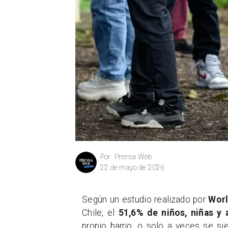
Prensa Web
Por
22 de mayo de 2026
Según un estudio realizado por
Worl
Chile, el
51,6% de niños, niñas y 
propio barrio, o solo a veces se si