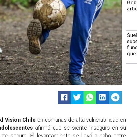
Gobi
art
Suel
supe
func
que 
d Vision Chile
en comunas de alta vulnerabilidad en
adolescentes
afirmó que se siente inseguro en su
ente seguro. El levantamiento se llevó a cabo entre