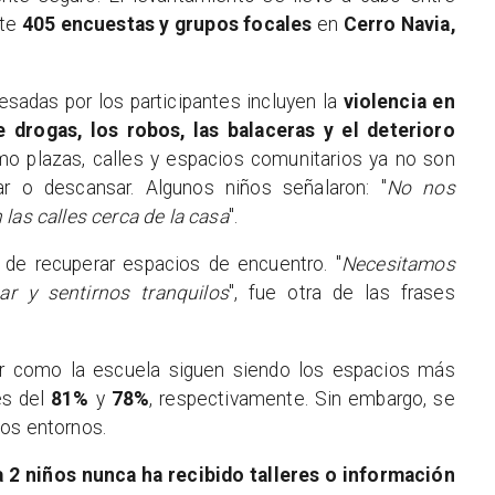
nte
405 encuestas y grupos focales
en
Cerro Navia,
sadas por los participantes incluyen la
violencia en
 drogas, los robos, las balaceras y el deterioro
mo plazas, calles y espacios comunitarios ya no son
r o descansar. Algunos niños señalaron: "
No nos
las calles cerca de la casa
".
de recuperar espacios de encuentro. "
Necesitamos
r y sentirnos tranquilos
", fue otra de las frases
ar como la escuela siguen siendo los espacios más
es del
81%
y
78%
, respectivamente. Sin embargo, se
sos entornos.
a 2 niños nunca ha recibido talleres o información