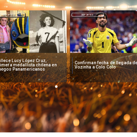
DEPORTES
DEPORTES
Inauguración Juegos
onfirman fecha de llegada de
Centroamericanos y del Carib
ozinha a Colo Colo
Horario y Canal