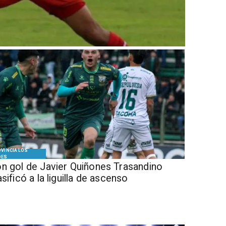
VINCIA LOS
DES
n gol de Javier Quiñones Trasandino
asificó a la liguilla de ascenso