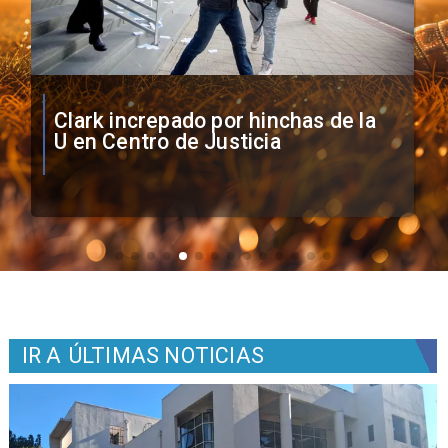
Vozinha firma contrato con Colo
Colo como nuevo arquero
IR A
ÚLTIMAS NOTICIAS