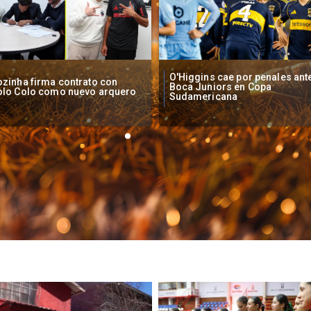
Higgins cae por penales ante
Operadores de apuestas onlin
oca Juniors en Copa
piden acelerar regulación en
udamericana
Chile