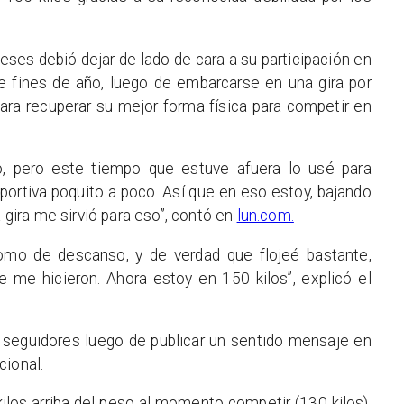
ses debió dejar de lado de cara a su participación en
e fines de año, luego de embarcarse en una gira por
ra recuperar su mejor forma física para competir en
o, pero este tiempo que estuve afuera lo usé para
eportiva poquito a poco. Así que en eso estoy, bajando
a gira me sirvió para eso”, contó en
lun.com.
omo de descanso, y de verdad que flojeé bastante,
e me hicieron. Ahora estoy en 150 kilos”, explicó el
seguidores luego de publicar un sentido mensaje en
cional.
kilos arriba del peso al momento competir (130 kilos),