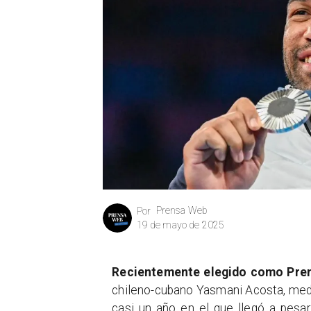
Prensa Web
Por
19 de mayo de 2025
Recientemente elegido como Prem
chileno-cubano Yasmani Acosta, meda
casi un año en el que llegó a pesar