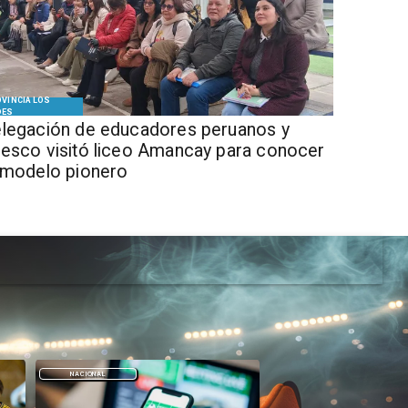
VINCIA LOS
DES
legación de educadores peruanos y
esco visitó liceo Amancay para conocer
 modelo pionero
DEPORTES
DEPORTES