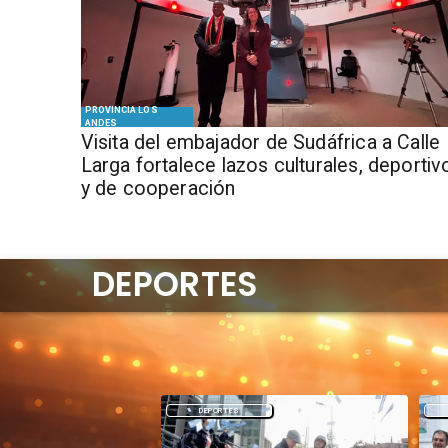
PROVINCIA LOS
ANDES
​Visita del embajador de Sudáfrica a Calle
Larga fortalece lazos culturales, deportiv
y de cooperación
DEPORTES
DEPORTES