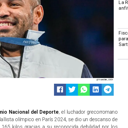
La R
anfi
Fisc
para
Sart
@TeamChile_COCH
io Nacional del Deporte
, el luchador grecorromano
llista olímpico en París 2024, se dio un descanso de
 165 kilos gracias a su reconocida debilidad por los