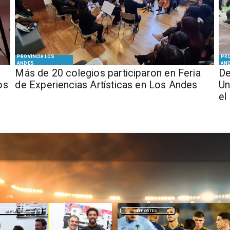
PROVINCIA LOS
PRO
ANDES
AN
Más de 20 colegios participaron en Feria
De
os
de Experiencias Artísticas en Los Andes
Un
el
DEPORTES
NACIONAL