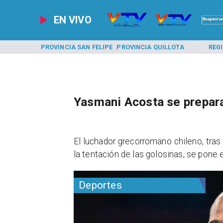
EN VIVO
A LOS ANDES
PROVINCIA SAN FELIPE
PROVINCIA QUILLOTA
REG
Yasmani Acosta se prepara
El luchador grecorromano chileno, tras 
la tentación de las golosinas, se pon
Deportes