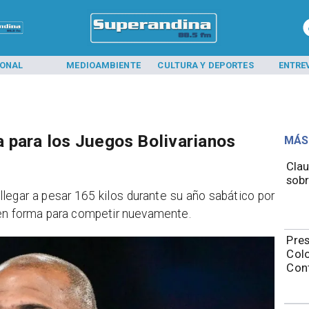
IONAL
MEDIOAMBIENTE
CULTURA Y DEPORTES
ENTRE
 para los Juegos Bolivarianos
MÁS
Clau
sobr
llegar a pesar 165 kilos durante su año sabático por
e en forma para competir nuevamente.
Pres
Colo
Con