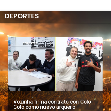
DEPORTES
DEPORTES
O'Higgins cae por penales ante
Boca Juniors en Copa
Sudamericana