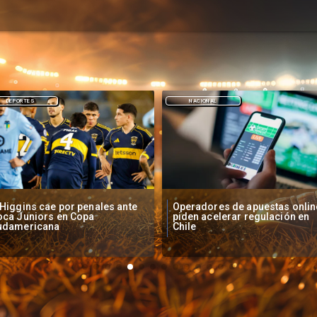
NACIONAL
DEPORTES
peradores de apuestas online
Fallece Lucy López Cruz,
den acelerar regulación en
primera medallista chilena en
ile
Juegos Panamericanos