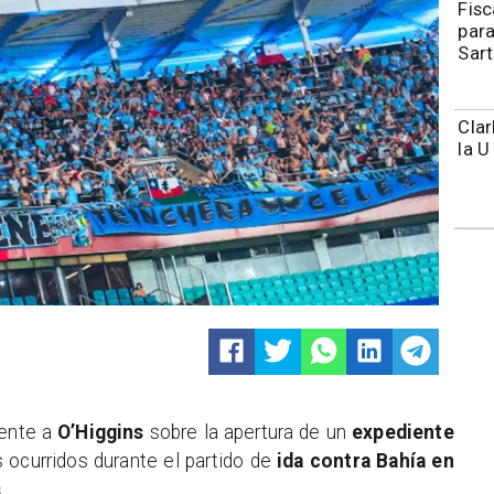
Fisc
para
Sart
Clar
la U
mente a
O’Higgins
sobre la apertura de un
expediente
 ocurridos durante el partido de
ida contra Bahía en
s
.