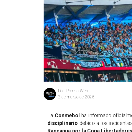
Prensa Web
Por
3 de marzo de 2026
La
Conmebol
ha informado oficial
disciplinario
debido a los incidentes
Rancagua por la Copa Libertadore