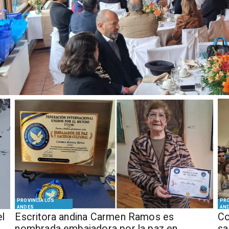
PROVINCIA LOS
PRO
ANDES
AN
el
Escritora andina Carmen Ramos es
Co
nombrada embajadora por la paz en
sa