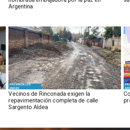
Argentina
PROVINCIA LOS
PRO
ANDES
AN
Vecinos de Rinconada exigen la
Co
repavimentación completa de calle
pr
Sargento Aldea