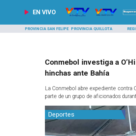
EN VIVO
A LOS ANDES
PROVINCIA SAN FELIPE
PROVINCIA QUILLOTA
REG
Conmebol investiga a O’H
hinchas ante Bahía
La Conmebol abre expediente contra O’
parte de un grupo de aficionados durant
Deportes