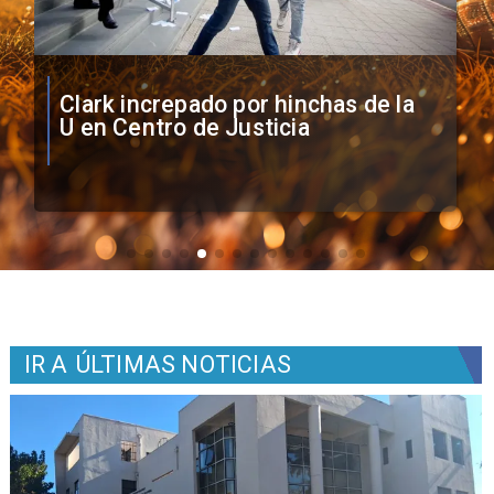
Vozinha firma contrato con Colo
Colo como nuevo arquero
IR A
ÚLTIMAS NOTICIAS