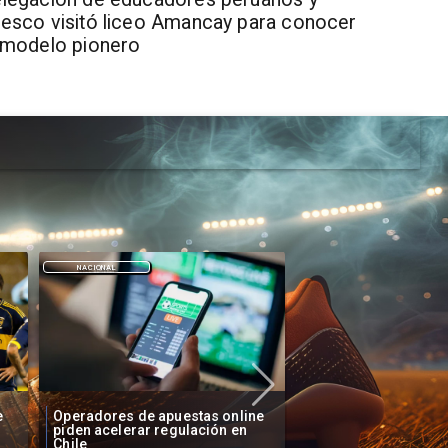
esco visitó liceo Amancay para conocer
 modelo pionero
DEPORTES
DEPORTES
e
Fallece Lucy López Cruz,
Confirman fecha de 
primera medallista chilena en
Vozinha a Colo Colo
Juegos Panamericanos