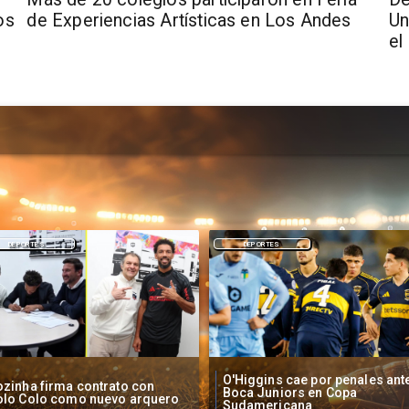
os
de Experiencias Artísticas en Los Andes
Un
el
DEPORTES
NACIONAL
Higgins cae por penales ante
Operadores de apuestas onlin
oca Juniors en Copa
piden acelerar regulación en
udamericana
Chile