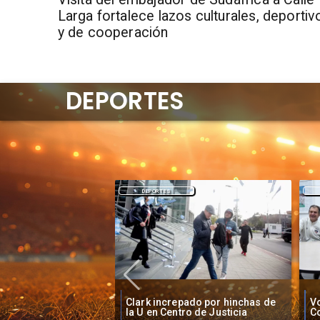
Larga fortalece lazos culturales, deportiv
y de cooperación
DEPORTES
DEPORTES
O'
pado por hinchas de
Vozinha firma contrato con
B
ro de Justicia
Colo Colo como nuevo arquero
S