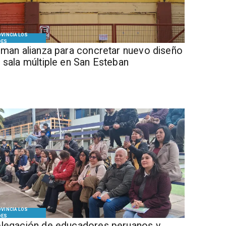
VINCIA LOS
DES
Firman alianza para concretar nuevo diseño
 sala múltiple en San Esteban
VINCIA LOS
DES
legación de educadores peruanos y