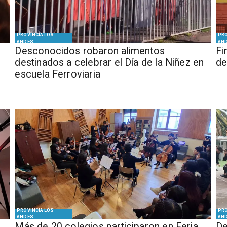
PROVINCIA LOS
PRO
ANDES
AN
Desconocidos robaron alimentos
​​
destinados a celebrar el Día de la Niñez en
de
escuela Ferroviaria
PROVINCIA LOS
PRO
ANDES
AN
Más de 20 colegios participaron en Feria
De