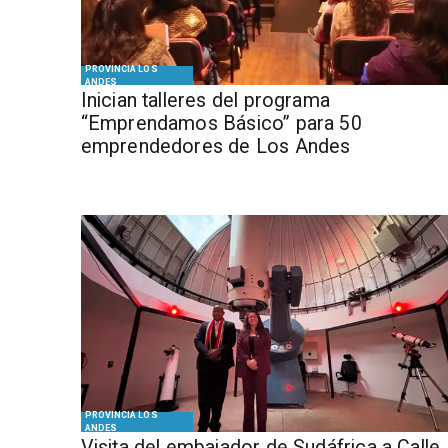
PROVINCIA LOS
ANDES
Inician talleres del programa
“Emprendamos Básico” para 50
emprendedores de Los Andes
PROVINCIA LOS
ANDES
​Visita del embajador de Sudáfrica a Calle