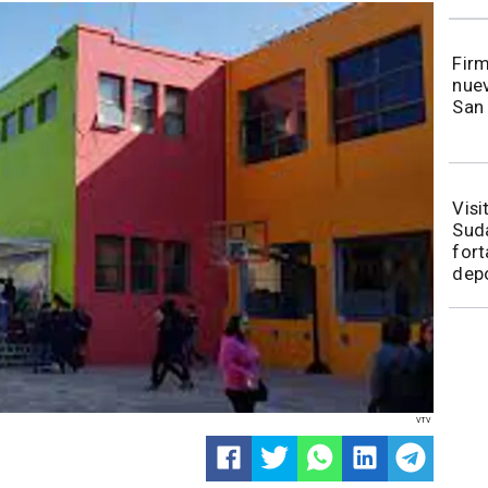
​​Fi
nuev
San
​Vis
Sudá
fort
depo
VTV