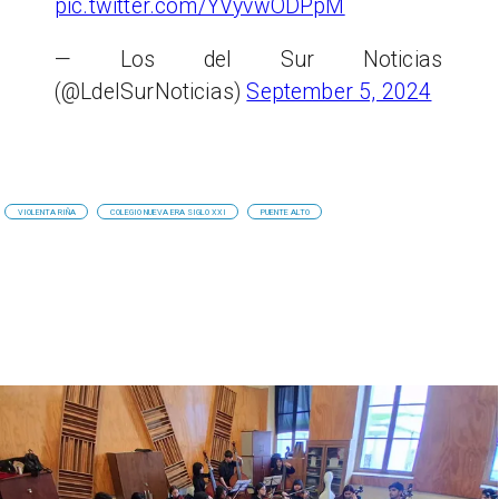
pic.twitter.com/YVyvwODPpM
— Los del Sur Noticias
(@LdelSurNoticias)
September 5, 2024
VIOLENTA RIÑA
COLEGIO NUEVA ERA SIGLO XXI
PUENTE ALTO