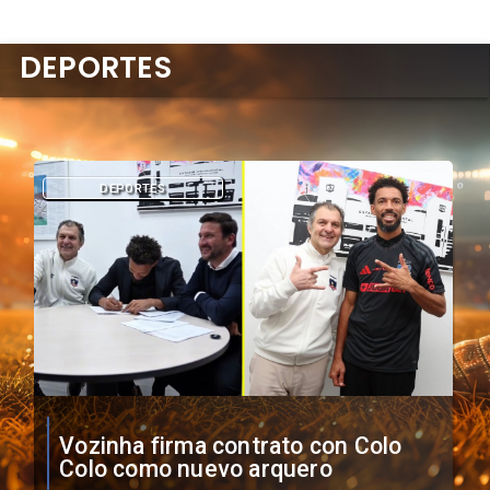
DEPORTES
DEPORTES
O'Higgins cae por penales ante
Boca Juniors en Copa
Sudamericana