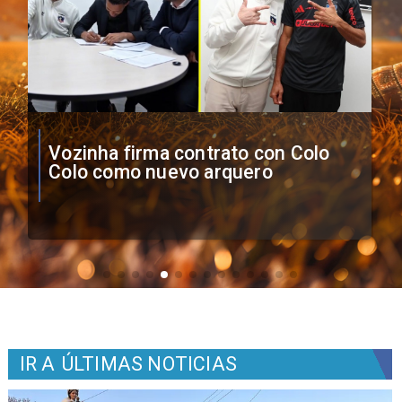
O'Higgins cae por penales ante
Boca Juniors en Copa
Sudamericana
IR A
ÚLTIMAS NOTICIAS