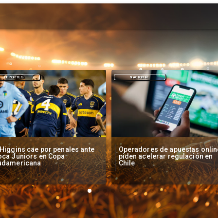
NACIONAL
DEPORTES
peradores de apuestas online
Fallece Lucy López Cruz,
den acelerar regulación en
primera medallista chilena en
ile
Juegos Panamericanos