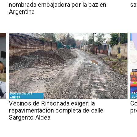
nombrada embajadora por la paz en
sa
Argentina
PROVINCIA LOS
PRO
ANDES
AN
Vecinos de Rinconada exigen la
Co
repavimentación completa de calle
pr
Sargento Aldea