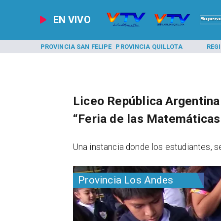
EN VIVO
A LOS ANDES
PROVINCIA SAN FELIPE
PROVINCIA QUILLOTA
REG
Liceo República Argentina 
“Feria de las Matemáticas
​Una instancia donde los estudiantes, s
Provincia Los Andes