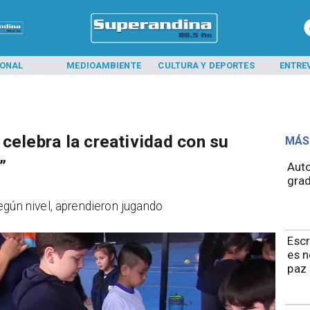
IONAL
MEDIOAMBIENTE
CULTURA Y DEPORTES
ENTRE
celebra la creatividad con su
MÁS
”
​​Au
grad
egún nivel, aprendieron jugando
Esc
es 
paz 