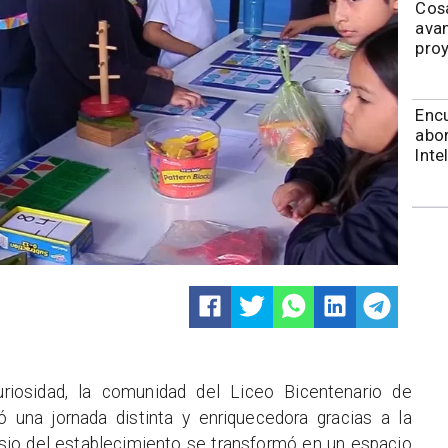
Cos
avan
proy
Encu
abor
Inte
riosidad, la comunidad del Liceo Bicentenario de
ó una jornada distinta y enriquecedora gracias a la
asio del establecimiento se transformó en un espacio