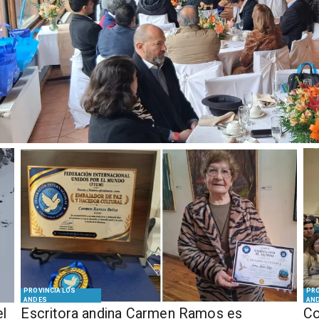
PROVINCIA LOS
PRO
ANDES
AN
el
Escritora andina Carmen Ramos es
Co