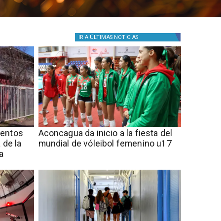
IR A
ÚLTIMAS NOTICIAS
mentos
Aconcagua da inicio a la fiesta del
 de la
mundial de vóleibol femenino u17
a