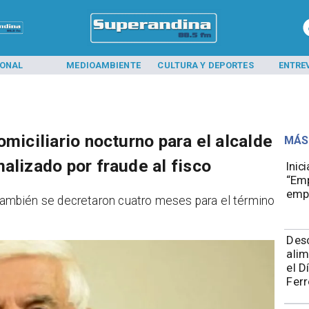
IONAL
MEDIOAMBIENTE
CULTURA Y DEPORTES
ENTRE
omiciliario nocturno para el alcalde
MÁS
alizado por fraude al fisco
Inic
“Emp
emp
 también se decretaron cuatro meses para el término
Des
alim
el D
Ferr