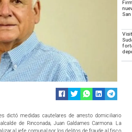
​​Fi
nuev
San
​Vis
Sudá
fort
depo
es dictó medidas cautelares de arresto domiciliario
l alcalde de Rinconada, Juan Galdames Carmona.
La
lizar al jefe comunal por los delitos de fraude al fisco