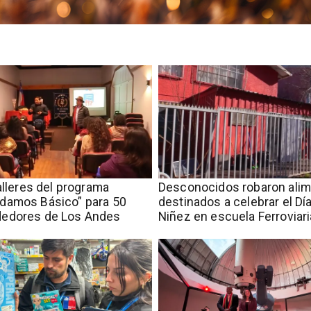
talleres del programa
Desconocidos robaron ali
damos Básico” para 50
destinados a celebrar el Día
edores de Los Andes
Niñez en escuela Ferroviari