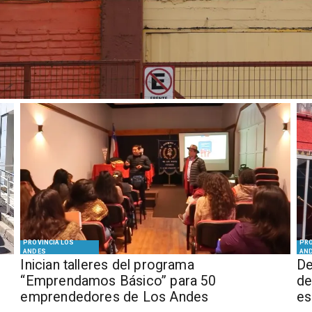
PROVINCIA LOS
PRO
ANDES
AN
Inician talleres del programa
De
“Emprendamos Básico” para 50
de
emprendedores de Los Andes
es