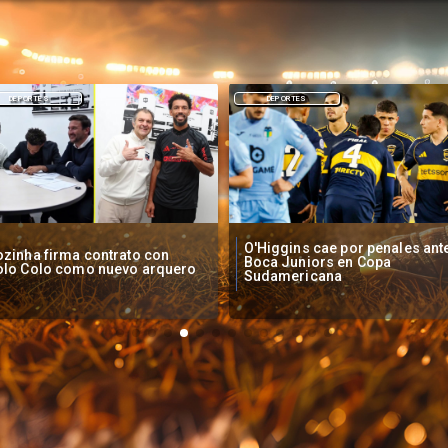
DEPORTES
NACIONAL
Higgins cae por penales ante
Operadores de apuestas onlin
oca Juniors en Copa
piden acelerar regulación en
udamericana
Chile