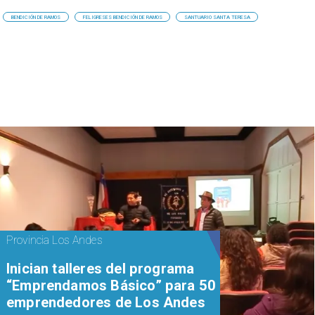
BENDICIÓN DE RAMOS
FELIGRESES BENDICIÓN DE RAMOS
SANTUARIO SANTA TERESA
Provincia Los Andes
Inician talleres del programa
“Emprendamos Básico” para 50
emprendedores de Los Andes