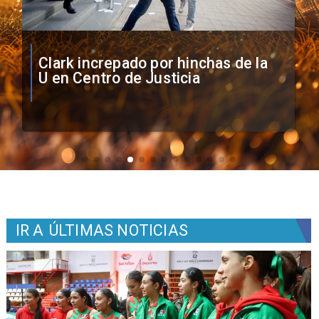
Vozinha firma contrato con Colo
Colo como nuevo arquero
IR A
ÚLTIMAS NOTICIAS