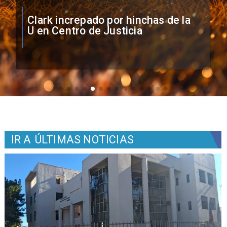
Vozinha firma contrato con Colo
Colo como nuevo arquero
IR A
ÚLTIMAS NOTICIAS