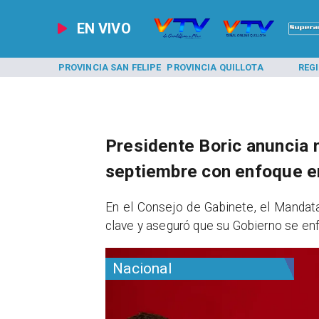
EN VIVO
A LOS ANDES
PROVINCIA SAN FELIPE
PROVINCIA QUILLOTA
REG
Presidente Boric anuncia 
septiembre con enfoque en
​En el Consejo de Gabinete, el Mandat
clave y aseguró que su Gobierno se enfo
Nacional