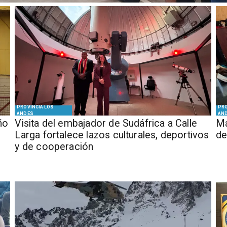
PROVINCIA LOS
PRO
ANDES
AN
ño
​Visita del embajador de Sudáfrica a Calle
Má
Larga fortalece lazos culturales, deportivos
de
y de cooperación