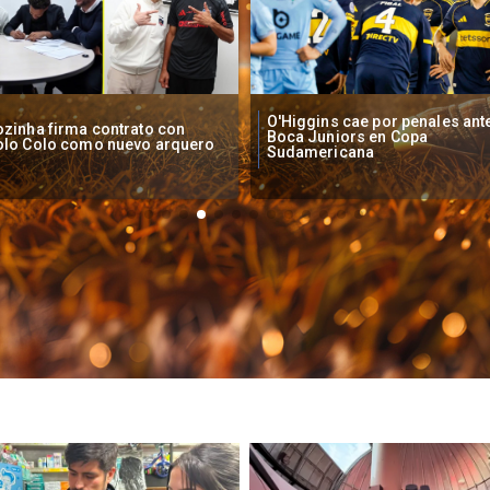
Higgins cae por penales ante
Operadores de apuestas onlin
oca Juniors en Copa
piden acelerar regulación en
udamericana
Chile