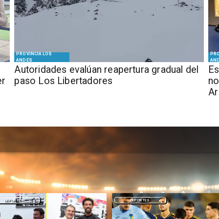
PROVINCIA LOS
PRO
ANDES
AN
​​Autoridades evalúan reapertura gradual del
Es
er
paso Los Libertadores
no
Ar
DEPORTES
NACIONAL