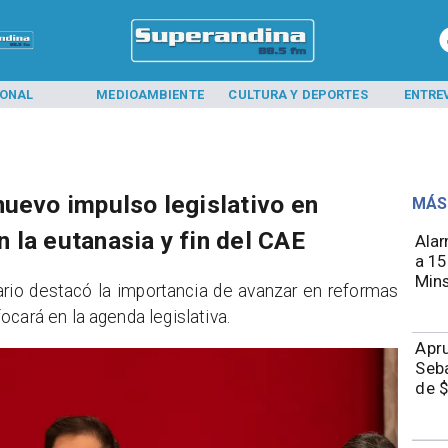
IONAL
MEDIOAMBIENTE
CULTURA Y DEPORTES
ENTRE
nuevo impulso legislativo en
MÁS
 la eutanasia y fin del CAE
Alar
a 15
Mins
ario destacó la importancia de avanzar en reformas
cará en la agenda legislativa.
Apru
Seba
de $