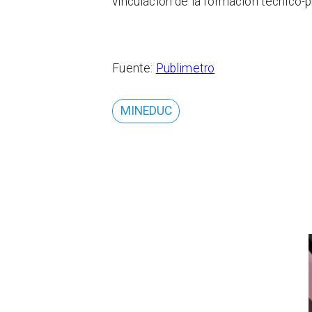
vinculación de la formación técnico-p
Fuente:
Publimetro
MINEDUC