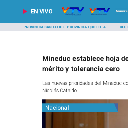
EN VIVO
A LOS ANDES
PROVINCIA SAN FELIPE
PROVINCIA QUILLOTA
REG
Mineduc establece hoja de
mérito y tolerancia cero
Las nuevas prioridades del Mineduc con
Nicolás Cataldo.
Nacional