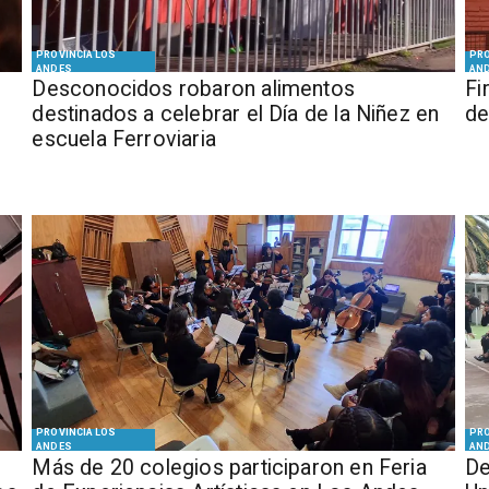
PROVINCIA LOS
PRO
ANDES
AN
Desconocidos robaron alimentos
​​
destinados a celebrar el Día de la Niñez en
de
escuela Ferroviaria
PROVINCIA LOS
PRO
ANDES
AN
Más de 20 colegios participaron en Feria
De