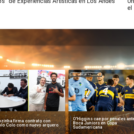
os
de Experiencias Artísticas en Los Andes
Un
el
DEPORTES
NACIONAL
Higgins cae por penales ante
Operadores de apuestas onlin
oca Juniors en Copa
piden acelerar regulación en
udamericana
Chile