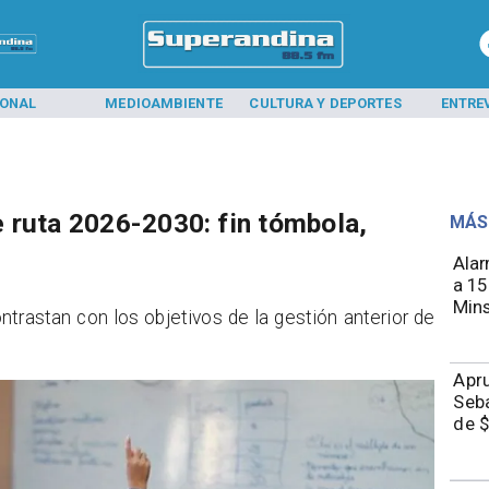
IONAL
MEDIOAMBIENTE
CULTURA Y DEPORTES
ENTRE
 ruta 2026-2030: fin tómbola,
MÁS
Alar
a 15
Mins
trastan con los objetivos de la gestión anterior de
Apru
Seba
de $