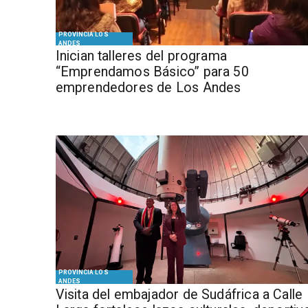
PROVINCIA LOS
ANDES
Inician talleres del programa
“Emprendamos Básico” para 50
emprendedores de Los Andes
PROVINCIA LOS
ANDES
​Visita del embajador de Sudáfrica a Calle