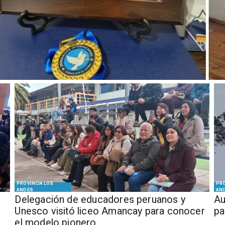
PROVINCIA LOS
PRO
ANDES
AN
Delegación de educadores peruanos y
​​
Unesco visitó liceo Amancay para conocer
pa
el modelo pionero