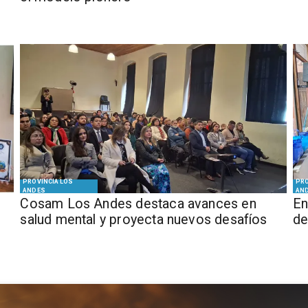
PROVINCIA LOS
PRO
ANDES
AN
Cosam Los Andes destaca avances en
En
salud mental y proyecta nuevos desafíos
de