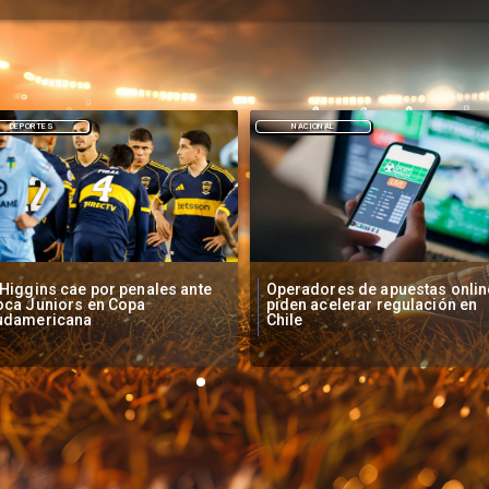
NACIONAL
DEPORTES
peradores de apuestas online
Fallece Lucy López Cruz,
den acelerar regulación en
primera medallista chilena en
ile
Juegos Panamericanos