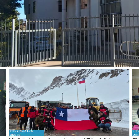
Trasandino apuesta por el
ascenso con la incorporación
e tres refuerzos de renombre
PROVINCIA LOS
PRO
ANDES
AN