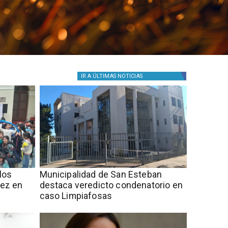
IR A
ÚLTIMAS NOTICIAS
los
Municipalidad de San Esteban
ñez en
destaca veredicto condenatorio en
caso Limpiafosas