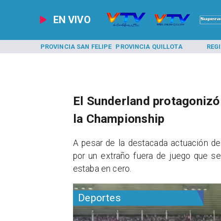
EN VIVO
A LOS ANDES
PROVINCIA SAN FELIPE
PROVINCIA QUILLOTA
REG
El Sunderland protagonizó
la Championship
​A pesar de la destacada actuación de
por un extraño fuera de juego que se
estaba en cero.
Deportes