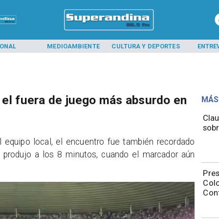
IONAL
MEDIOAMBIENTE
CULTURA Y DEPORTES
ENTRE
 el fuera de juego más absurdo en
MÁS
Clau
sobr
l equipo local, el encuentro fue también recordado
 produjo a los 8 minutos, cuando el marcador aún
Pres
Colo
Con