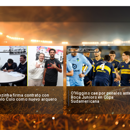
DEPORTES
NACIONAL
Higgins cae por penales ante
Operadores de apuestas onlin
oca Juniors en Copa
piden acelerar regulación en
udamericana
Chile