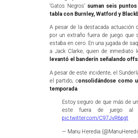
'Gatos Negros'
suman seis puntos e
tabla con Burnley, Watford y Black
A pesar de la destacada actuación d
por un extraño fuera de juego que 
estaba en cero. En una jugada de saq
a Jack Clarke, quien de inmediato l
levantó el banderín señalando off
A pesar de este incidente, el Sunder
el partido, c
onsolidándose como un
temporada
.
Estoy seguro de que más de uno
este fuera de juego al
pic.twitter.com/C97JvR6pgt
— Manu Heredia (@ManuHered