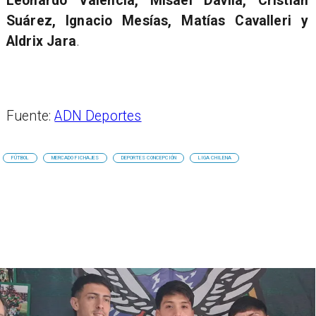
Leonardo Valencia, Misael Dávila, Cristián
Suárez, Ignacio Mesías, Matías Cavalleri y
Aldrix Jara
.
Fuente:
ADN Deportes
FÚTBOL
MERCADO FICHAJES
DEPORTES CONCEPCIÓN
LIGA CHILENA