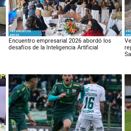
PROVINCIA LOS
PRO
ANDES
AN
Encuentro empresarial 2026 abordó los
Ve
desafíos de la Inteligencia Artificial
re
Sa