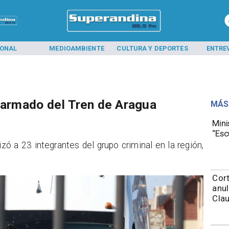
IONAL
MEDIOAMBIENTE
CULTURA Y DEPORTES
ENTRE
o armado del Tren de Aragua
MÁS
Mini
“Esc
izó a 23 integrantes del grupo criminal en la región,
Cort
anul
Cla