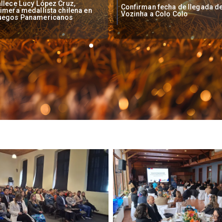
Inauguración Juegos
onfirman fecha de llegada de
Centroamericanos y del Carib
ozinha a Colo Colo
Horario y Canal