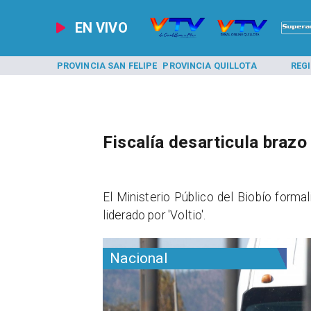
EN VIVO
A LOS ANDES
PROVINCIA SAN FELIPE
PROVINCIA QUILLOTA
REG
Fiscalía desarticula braz
El Ministerio Público del Biobío formal
liderado por 'Voltio'.
Nacional