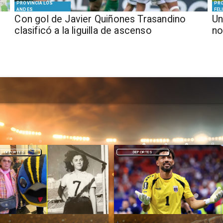
PROVINCIA LOS
PRO
ANDES
FEL
Con gol de Javier Quiñones Trasandino
Un
clasificó a la liguilla de ascenso
no
DEPORTES
DEPORTES