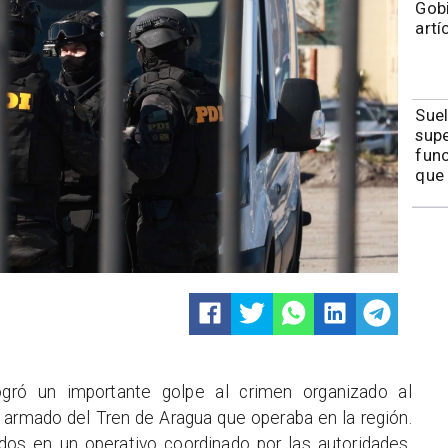
Gobi
art
Suel
supe
func
que 
logró un importante golpe al crimen organizado al
o armado del Tren de Aragua que operaba en la región.
dos en un operativo coordinado por las autoridades,