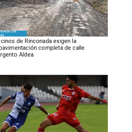
VINCIA LOS
DES
cinos de Rinconada exigen la
pavimentación completa de calle
rgento Aldea