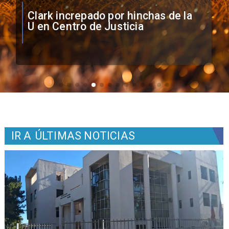
Vozinha firma contrato con Colo
Colo como nuevo arquero
IR A
ÚLTIMAS NOTICIAS