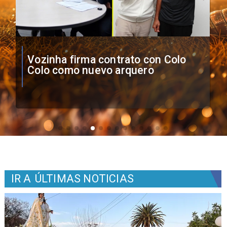
O'Higgins cae por penales ante
Boca Juniors en Copa
Sudamericana
IR A
ÚLTIMAS NOTICIAS