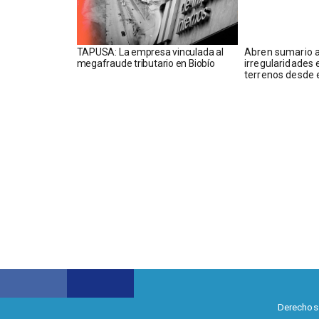
TAPUSA: La empresa vinculada al
Abren sumario a
megafraude tributario en Biobío
irregularidades 
terrenos desde 
Derechos