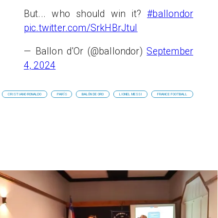
But... who should win it?
#ballondor
pic.twitter.com/SrkHBrJtuI
— Ballon d'Or (@ballondor)
September
4, 2024
CRISTIANO RONALDO
PARÍS
BALÓN DE ORO
LIONEL MESSI
FRANCE FOOTBALL